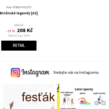
Kód: 9788074701573
Průměrné
Brněnské legendy [A2]
hodnocení
produktu
245 Kč
je
208 Kč
–15 %
0,0
208 Kč bez DPH
z
Měrná
cena:
5
DETAIL
hvězdiček.
Sledujte nás na Instagramu