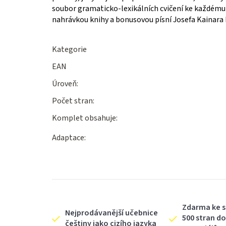
soubor gramaticko-lexikálních cvičení ke každému t
nahrávkou knihy a bonusovou písní Josefa Kainara 
Kategorie
EAN
Úroveň:
Počet stran:
Komplet obsahuje:
Adaptace:
Zdarma ke s
Nejprodávanější učebnice
500 stran d
češtiny jako cizího jazyka