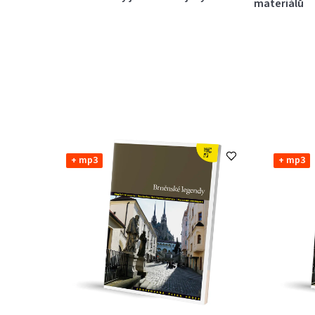
materiálů
+ mp3
+ mp3