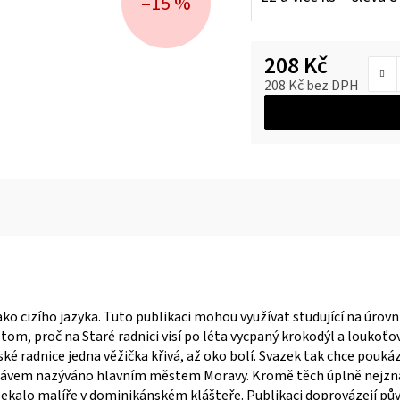
–15 %
208 Kč
208 Kč bez DPH
Měrná cena:
o cizího jazyka. Tuto publikaci mohou využívat studující na úrovn
tom, proč na Staré radnici visí po léta vycpaný krokodýl a loukoťo
ské radnice jedna věžička křivá, až oko bolí. Svazek tak chce pouká
e právem nazýváno hlavním městem Moravy. Kromě těch úplně nejznám
vylekalo malíře v dominikánském klášteře. Publikaci doprovázejí pů