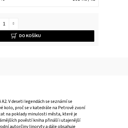
DO KOŠÍKU
i A2. V deseti legendách se seznámí se
vé kolo, proč se v katedrále na Petrově zvoní
zat na poklady minulosti města, které je
ějších pověstí kniha přináší i utajenější
vodní autorčiny linoryty a dále obsahuje