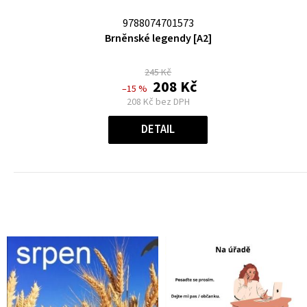
9788074701573
Průměrné
Brněnské legendy [A2]
hodnocení
produktu
245 Kč
je
208 Kč
–15 %
0,0
208 Kč bez DPH
z
Měrná
cena:
5
DETAIL
hvězdiček.