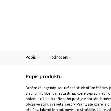
Popis
Hodnocení
Brněnské legendy jsou určené studentům češtiny jak
slavnými příběhy města Brna, které vypráví např. o 
poledne o hodinu dřív nebo proč je v portálu brněn
občas ve stínu své větší sestry Prahy, ale které j
příběhy, jakými je např. pověst o strašidle, které 