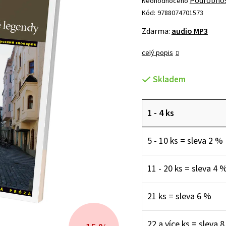
Podrobnos
Neohodnoceno
hodnocení
Kód:
9788074701573
produktu
Zdarma:
audio MP3
je
0,0
celý popis
z 5
hvězdiček.
Skladem
1 - 4 ks
5 - 10 ks = sleva 2 %
11 - 20 ks = sleva 4 
21 ks = sleva 6 %
22 a více ks = sleva 