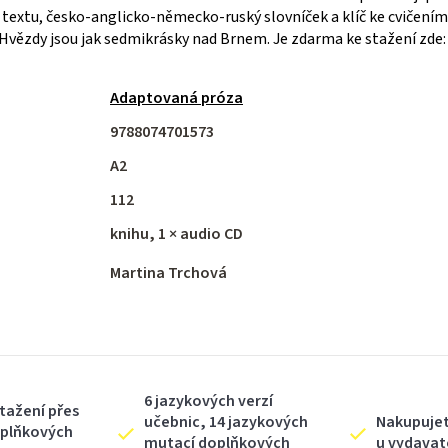
extu, česko-anglicko-německo-ruský slovníček a klíč ke cvičením.
Hvězdy jsou jak sedmikrásky nad Brnem. Je zdarma ke stažení zde
Adaptovaná próza
9788074701573
A2
112
knihu, 1 × audio CD
Martina Trchová
6 jazykových verzí
tažení přes
učebnic, 14 jazykových
Nakupuje
oplňkových
mutací doplňkových
u vydavat