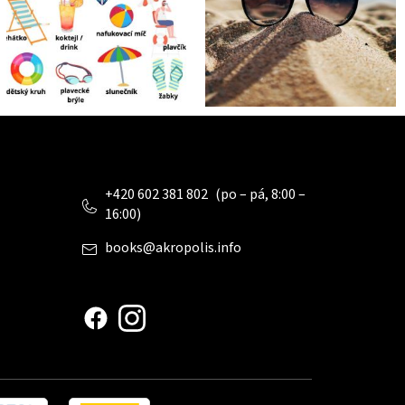
Kontakt
+420 602 381 802
books
@
akropolis.info
www.czechstepbystep.cz