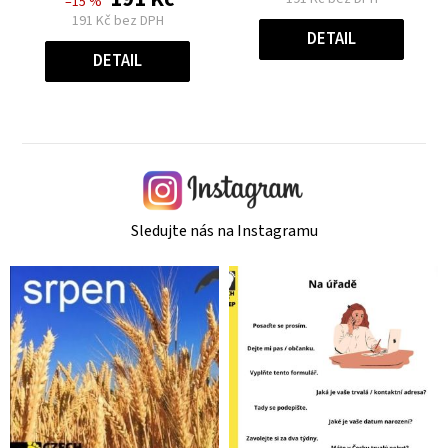
–15 %
0,0
z
Měrná
191 Kč bez DPH
cena:
z
5
DETAIL
Měrná
cena:
5
hvězdiček.
DETAIL
hvězdiček.
Sledujte nás na Instagramu