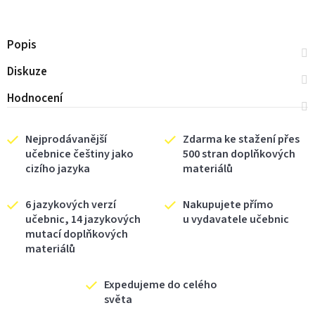
Popis
Diskuze
Hodnocení
Nejprodávanější
Zdarma ke stažení přes
učebnice češtiny jako
500 stran doplňkových
cizího jazyka
materiálů
6 jazykových verzí
Nakupujete přímo
učebnic, 14 jazykových
u vydavatele učebnic
mutací doplňkových
materiálů
Expedujeme do celého
světa