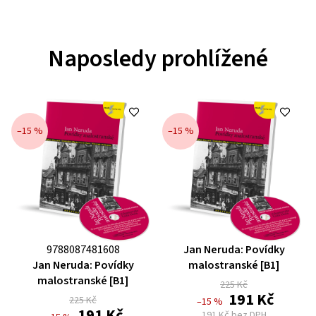
Naposledy prohlížené
–15 %
–15 %
Průměrné
9788087481608
Jan Neruda: Povídky
Průměrné
hodnocení
Jan Neruda: Povídky
malostranské [B1]
hodnocení
produktu
malostranské [B1]
225 Kč
produktu
je
191 Kč
225 Kč
–15 %
je
0,0
191 Kč
191 Kč bez DPH