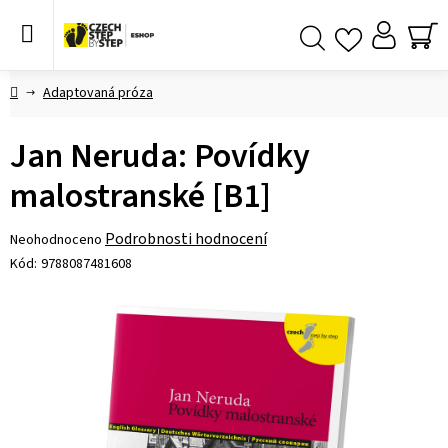
Přejít
na
obsah
NÁ
Hledat
KO
Domů
Adaptovaná próza
Jan Neruda: Povídky
malostranské [B1]
Průměrné
Podrobnosti hodnocení
Neohodnoceno
hodnocení
Kód:
9788087481608
produktu
je
0,0
z 5
hvězdiček.