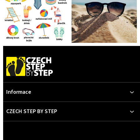
Z
á
p
a
t
Informace
í
CZECH STEP BY STEP
Kontakt