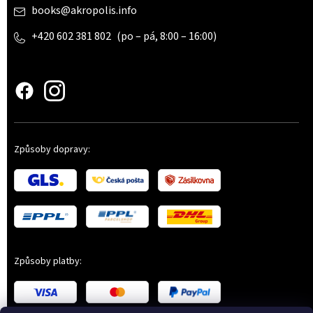
books
@
akropolis.info
+420 602 381 802
www.czechstepbystep.cz
Způsoby dopravy:
Způsoby platby: