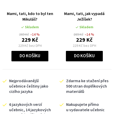
Mami, tati, kdo to byl ten
Mami, tati, jak vypadá
Mikuláš?
Ježíšek?
Skladem
Skladem
269 Kč
–14 %
269 Kč
–14 %
229 Kč
229 Kč
229 Kč bez DPH
229 Kč bez DPH
DO KOŠÍKU
DO KOŠÍKU
Nejprodávanější
Zdarma ke stažení přes
učebnice češtiny jako
500 stran doplňkových
cizího jazyka
materiálů
6 jazykových verzí
Nakupujete přímo
učebnic, 14 jazykových
u vydavatele učebnic