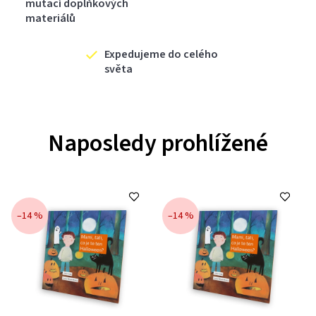
mutací doplňkových
materiálů
Expedujeme do celého
světa
Naposledy prohlížené
–14 %
–14 %