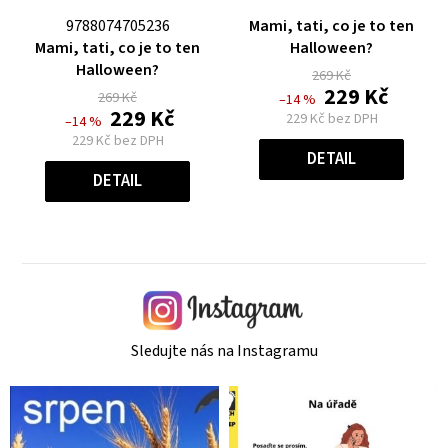
Průměrné
9788074705236
Mami, tati, co je to ten
Průměrné
hodnocení
Mami, tati, co je to ten
Halloween?
hodnocení
produktu
Halloween?
269 Kč
produktu
je
229 Kč
269 Kč
–14 %
je
0,0
229 Kč
229 Kč bez DPH
–14 %
0,0
z
Měrná
229 Kč bez DPH
cena:
z
5
DETAIL
Měrná
cena:
5
hvězdiček.
DETAIL
hvězdiček.
Sledujte nás na Instagramu